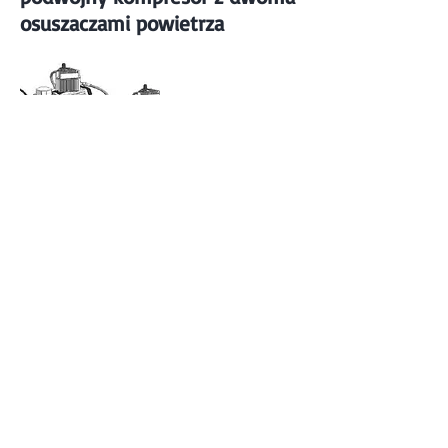
osuszaczami powietrza
Pozycja 013535 - (400V 50Hz 3~)
2 silniki trójfazowe 50 Hz - łącznie
3 kW - 7,4 A.
Zbiornik powietrza 150 litrów.
Wytworzone powietrze o ciśnieniu
tłoczenia przy 5 rzeczywistych