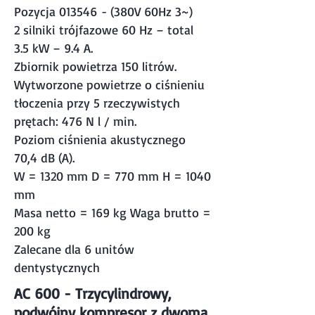
Pozycja 013546 - (380V 60Hz 3~)
2 silniki trójfazowe 60 Hz – total
3.5 kW – 9.4 A.
Zbiornik powietrza 150 litrów.
Wytworzone powietrze o ciśnieniu
tłoczenia przy 5 rzeczywistych
prętach: 476 N l / min.
Poziom ciśnienia akustycznego
70,4 dB (A).
W = 1320 mm D = 770 mm H = 1040
mm
Masa netto = 169 kg Waga brutto =
200 kg
Zalecane dla 6 unitów
dentystycznych
AC 600 - Trzycylindrowy,
podwójny kompresor z dwoma