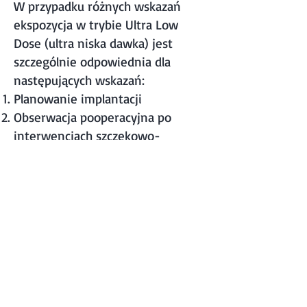
W przypadku różnych wskazań
ekspozycja w trybie Ultra Low
Dose (ultra niska dawka) jest
szczególnie odpowiednia dla
następujących wskazań:
Planowanie implantacji
Obserwacja pooperacyjna po
interwencjach szczękowo-
twarzowych
Badanie dróg oddechowych i zatok
W ortodoncji:
do określenia zakresu kości
wierzchołkowej
do lokalizacji niewyrzniętych lub
zatrzymanych zębów
do definiowania punktów
odniesienia podczas analizy