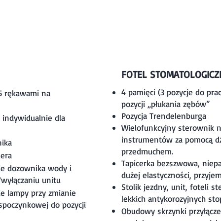
FOTEL STOMATOLOGICZ
4 pamięci (3 pozycje do pra
5 rękawami na
pozycji „płukania zębów”
Pozycja Trendelenburga
 indywidualnie dla
Wielofunkcyjny sterownik n
instrumentów za pomocą dź
nika
przedmuchem.
lera
Tapicerka bezszwowa, niepa
ie dozownika wody i
dużej elastyczności, przyj
/wyłączaniu unitu
Stolik jezdny, unit, foteli
e lampy przy zmianie
lekkich antykorozyjnych st
i spoczynkowej do pozycji
Obudowy skrzynki przyłącz