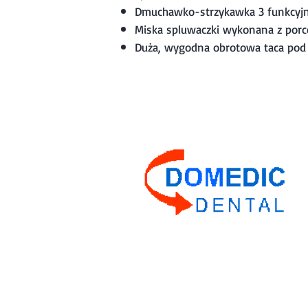
Dmuchawko-strzykawka 3 funkcyj
Miska spluwaczki wykonana z porce
Duża, wygodna obrotowa taca pod 
Domedic Dental. Sprzęt sto
Jarosław Mospan, Jan Andr
ul. Morelowa 21