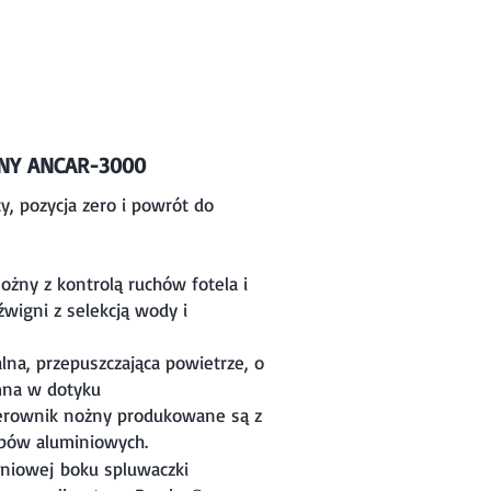
NY ANCAR-3000
cy, pozycja zero i powrót do
ożny z kontrolą ruchów fotela i
wigni z selekcją wody i
lna, przepuszczająca powietrze, o
emna w dotyku
 sterownik nożny produkowane są z
opów aluminiowych.
eniowej boku spluwaczki