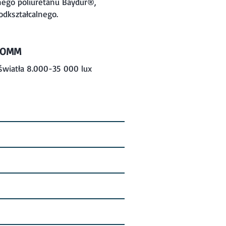
nego poliuretanu Baydur®,
dkształcalnego.
COMM
 światła 8.000-35 000 lux
miennych Kavo