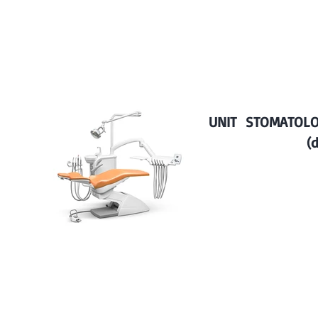
Domedic Dental
Magazyn Części Zamiennych Kavo
Promocje
Unity u
UNIT STOMATOLO
(