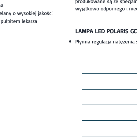
produkowane są ze specjal
na
wyjątkowo odpornego i nieo
lany o wysokiej jakości
pulpitem lekarza
LAMPA LED POLARIS G
Płynna regulacja natężenia
Strona Główna
Produkty
matologiczno - protetyczny
Magazyn Części Za
uszkiewicz
Promocje