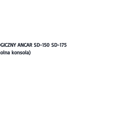
żywane
O nas
Kontakt
GICZNY ANCAR SD-150
SD-175
dolna konsola)