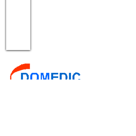
Domedic Dental. Sprzęt
stomatologiczno - protetyczny
Jarosław Mospan, Jan
Andruszkiewicz